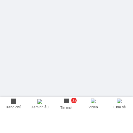
16+
Trang chủ
Xem nhiều
Video
Chia sẻ
Tin mới