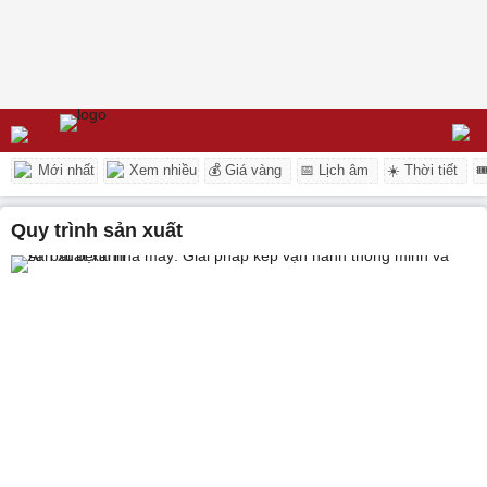
Mới nhất
Xem nhiều
💰 Giá vàng
📅 Lịch âm
☀️ Thời tiết

quy trình sản xuất