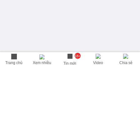
18+
Trang chủ
Xem nhiều
Video
Chia sẻ
Tin mới