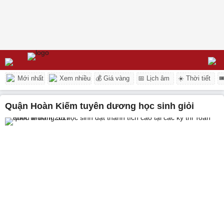
Mới nhất
Xem nhiều
💰 Giá vàng
📅 Lịch âm
☀️ Thời tiết

quận Hoàn Kiếm tuyên dương học sinh giỏi