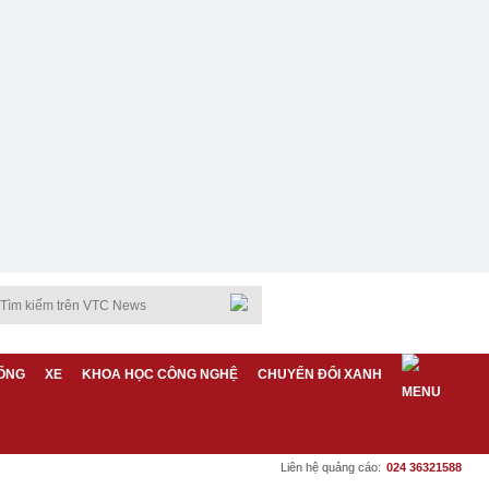
ỐNG
XE
KHOA HỌC CÔNG NGHỆ
CHUYỂN ĐỔI XANH
Liên hệ quảng cáo:
024 36321588