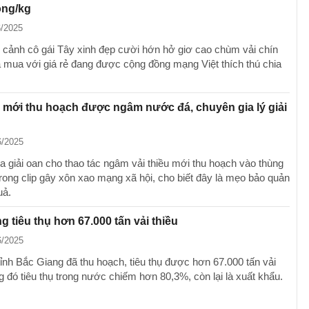
ồng/kg
6/2025
lại cảnh cô gái Tây xinh đẹp cười hớn hở giơ cao chùm vải chín
mua với giá rẻ đang được cộng đồng mạng Việt thích thú chia
u mới thu hoạch được ngâm nước đá, chuyên gia lý giải
g
6/2025
a giải oan cho thao tác ngâm vải thiều mới thu hoạch vào thùng
rong clip gây xôn xao mạng xã hội, cho biết đây là mẹo bảo quản
uả.
g tiêu thụ hơn 67.000 tấn vải thiều
6/2025
tỉnh Bắc Giang đã thu hoạch, tiêu thụ được hơn 67.000 tấn vải
ng đó tiêu thụ trong nước chiếm hơn 80,3%, còn lại là xuất khẩu.