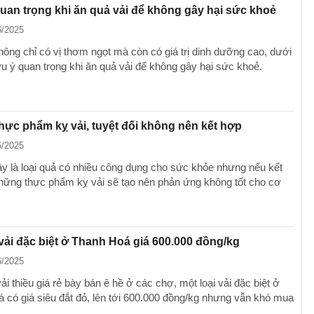
quan trọng khi ăn quả vải để không gây hại sức khoẻ
6/2025
hông chỉ có vị thơm ngọt mà còn có giá trị dinh dưỡng cao, dưới
ưu ý quan trọng khi ăn quả vải để không gây hại sức khoẻ.
ực phẩm kỵ vải, tuyệt đối không nên kết hợp
6/2025
y là loại quả có nhiều công dụng cho sức khỏe nhưng nếu kết
hững thực phẩm kỵ vải sẽ tạo nên phản ứng không tốt cho cơ
 vải đặc biệt ở Thanh Hoá giá 600.000 đồng/kg
6/2025
ải thiều giá rẻ bày bán ê hề ở các chợ, một loại vải đặc biệt ở
 có giá siêu đắt đỏ, lên tới 600.000 đồng/kg nhưng vẫn khó mua