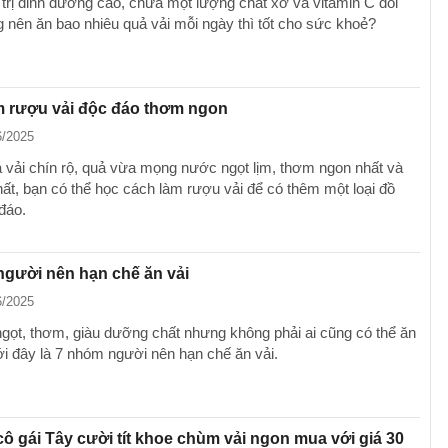
á trị dinh dưỡng cao, chứa một lượng chất xơ và vitamin C dồi
 nên ăn bao nhiêu quả vải mỗi ngày thì tốt cho sức khoẻ?
m rượu vải độc đáo thơm ngon
6/2025
vải chín rộ, quả vừa mọng nước ngọt lịm, thơm ngon nhất và
hất, bạn có thể học cách làm rượu vải để có thêm một loại đồ
đáo.
gười nên hạn chế ăn vải
6/2025
 ngọt, thơm, giàu dưỡng chất nhưng không phải ai cũng có thể ăn
ới đây là 7 nhóm người nên hạn chế ăn vải.
 cô gái Tây cười tít khoe chùm vải ngon mua với giá 30