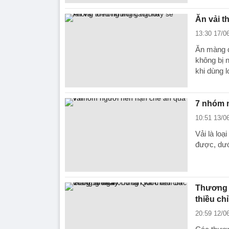
Ăn vải t
13:30 17/0
Ăn màng q
không bị 
khi dùng l
7 nhóm n
10:51 13/0
Vải là lo
được, dướ
Thương 
thiều ch
20:59 12/0