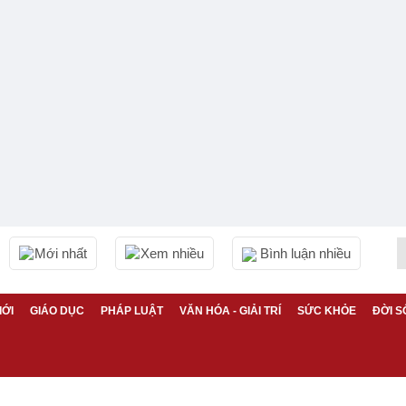
Mới nhất
Xem nhiều
Bình luận nhiều
IỚI
GIÁO DỤC
PHÁP LUẬT
VĂN HÓA - GIẢI TRÍ
SỨC KHỎE
ĐỜI S