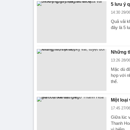
5 lưu ý 
14:30 29/0
Quả vải k
đây là 5 l
Những th
13:26 28/0
Mặc dù đâ
hợp với n
thể.
Một loại
17:45 27/0
Giữa lúc v
Thanh Hoá
vì hiếm.