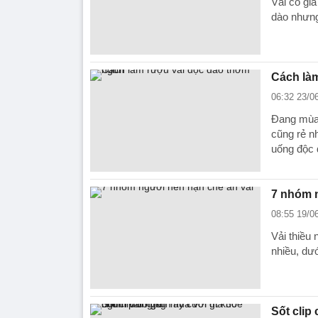
Vải có gi
dào nhưng
Cách là
06:32 23/0
Đang mùa 
cũng rẻ n
uống độc 
7 nhóm n
08:55 19/0
Vải thiều
nhiều, dư
Sốt clip