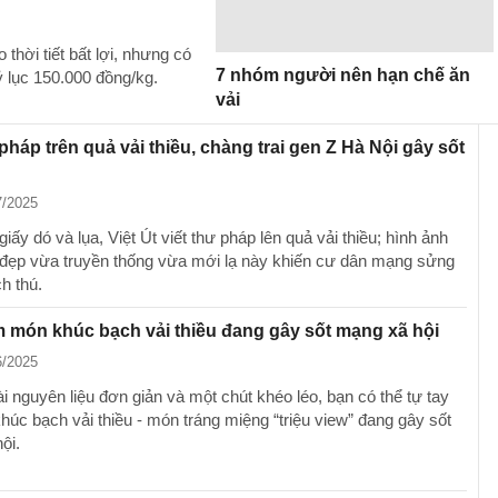
hời tiết bất lợi, nhưng có
7 nhóm người nên hạn chế ăn
ỷ lục 150.000 đồng/kg.
vải
 pháp trên quả vải thiều, chàng trai gen Z Hà Nội gây sốt
7/2025
iấy dó và lụa, Việt Út viết thư pháp lên quả vải thiều; hình ảnh
đẹp vừa truyền thống vừa mới lạ này khiến cư dân mạng sửng
ch thú.
 món khúc bạch vải thiều đang gây sốt mạng xã hội
6/2025
i nguyên liệu đơn giản và một chút khéo léo, bạn có thể tự tay
húc bạch vải thiều - món tráng miệng “triệu view” đang gây sốt
ội.