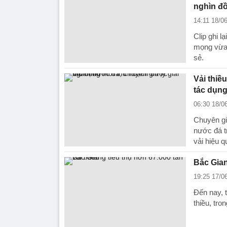
nghìn đ
14:11 18/0
Clip ghi 
mọng vừa 
sẻ.
Vải thiề
tác dụn
06:30 18/0
Chuyên gi
nước đá t
vải hiệu q
Bắc Gian
19:25 17/0
Đến nay, 
thiều, tro