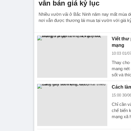
vẫn bán giá kỷ lục
Nhiều vườn vải ở Bắc Ninh năm nay mất mùa do t
nơi vẫn được thương lái mua tại vườn với giá k
Viết thư
mạng
10:03 01/0
Thay cho g
mang nét 
sốt và thí
Cách làm
15:00 30/0
Chỉ cần và
chế biến k
mạng xã h