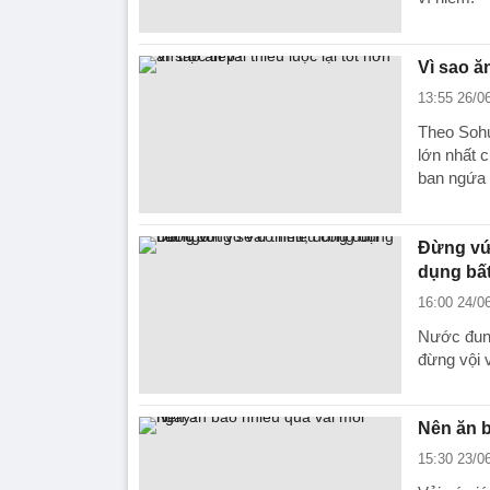
Vì sao ăn
13:55 26/0
Theo Sohu
lớn nhất c
ban ngứa 
Đừng vứt
dụng bấ
16:00 24/0
Nước đun 
đừng vội 
Nên ăn b
15:30 23/0