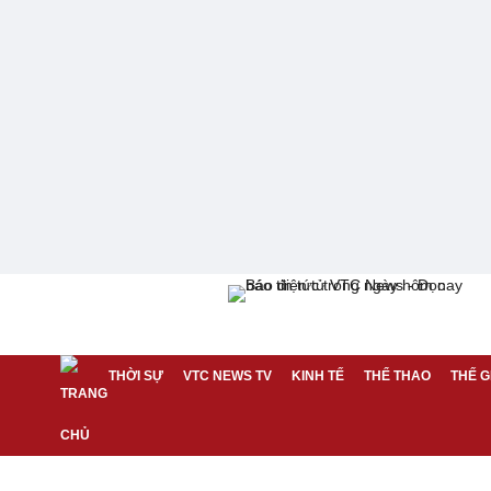
THỜI SỰ
VTC NEWS TV
KINH TẾ
THỂ THAO
THẾ G