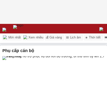
Mới nhất
Xem nhiều
💰 Giá vàng
📅 Lịch âm
☀️ Thời tiết

phụ cấp cán bộ