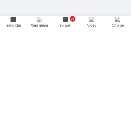
2+
Trang chủ
Xem nhiều
Video
Chia sẻ
Tin mới
THÔNG TIN HỮU ÍCH
Cập nhật nhanh các thông tin được quan tâm mỗi ngày