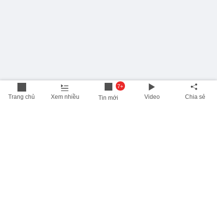
7+
Trang chủ
Xem nhiều
Video
Chia sẻ
Tin mới