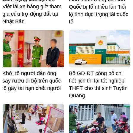
Việt lái xe hàng giờ tham
Quốc bị tố nhiều lần 'hối
gia cứu trợ động đất tại
lộ tình dục' trọng tài quốc
Nhật Bản
tế
Khởi tố người đàn ông
Bộ GD-ĐT công bố chi
say rượu đi bộ trên quốc
tiết lịch thi lại tốt nghiệp
lộ gây tai nạn chết người
THPT cho thí sinh Tuyên
Quang