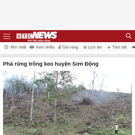
Mới nhất
Xem nhiều
💰 Giá vàng
📅 Lịch âm
☀️ Thời tiết

Phá rừng trồng keo huyện Sơn Động