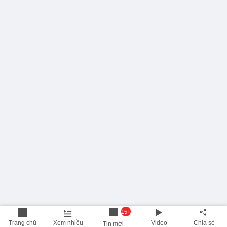
15+
Trang chủ
Xem nhiều
Video
Chia sẻ
Tin mới