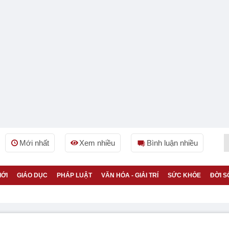
Mới nhất
Xem nhiều
Bình luận nhiều
IỚI
GIÁO DỤC
PHÁP LUẬT
VĂN HÓA - GIẢI TRÍ
SỨC KHỎE
ĐỜI S