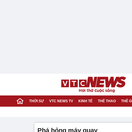
THỜI SỰ
VTC NEWS TV
KINH TẾ
THỂ THAO
THẾ G
phá hỏng máy quay