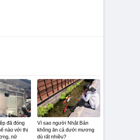
ệp đã đóng
Vì sao người Nhật Bản
ế nào với thị
không ăn cá dưới mương
ơng, nữ
dù rất nhiều?