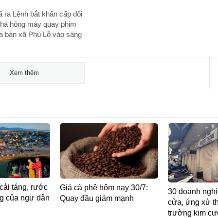
ra Lệnh bắt khẩn cấp đối
 phá hỏng máy quay phim
ịa bàn xã Phù Lỗ vào sáng
Xem thêm
cải táng, rước
Giá cà phê hôm nay 30/7:
30 doanh nghi
ng của ngư dân
Quay đầu giảm mạnh
cửa, ứng xử th
trường kim cư