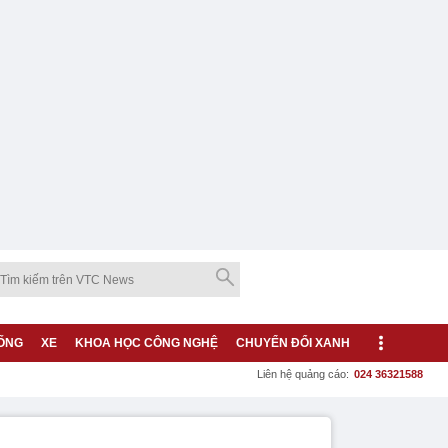
ỐNG
XE
KHOA HỌC CÔNG NGHỆ
CHUYỂN ĐỔI XANH
Liên hệ quảng cáo:
024 36321588