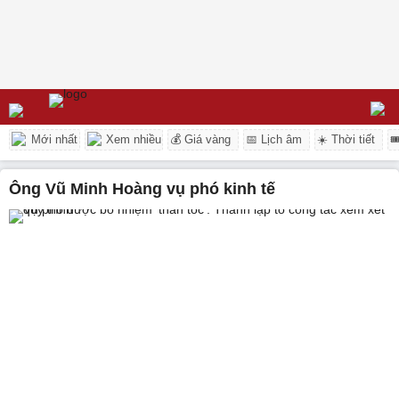
Mới nhất
Xem nhiều
💰 Giá vàng
📅 Lịch âm
☀️ Thời tiết

ông Vũ Minh Hoàng vụ phó kinh tế