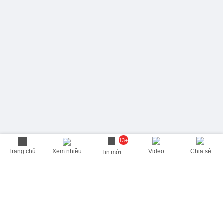
13+
Trang chủ
Xem nhiều
Video
Chia sẻ
Tin mới