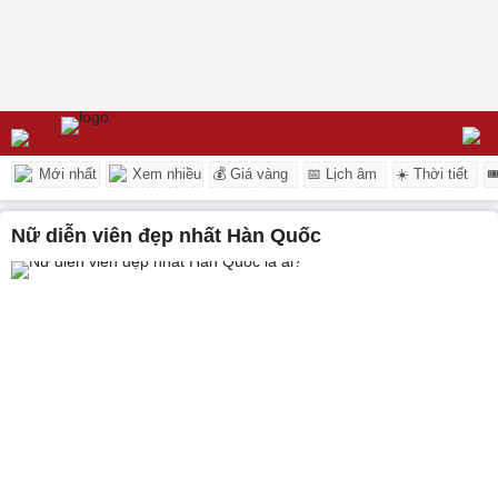
Mới nhất
Xem nhiều
💰 Giá vàng
📅 Lịch âm
☀️ Thời tiết

Nữ diễn viên đẹp nhất Hàn Quốc