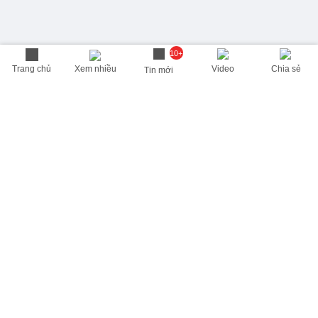
10+
Trang chủ
Xem nhiều
Video
Chia sẻ
Tin mới
THÔNG TIN HỮU ÍCH
Cập nhật nhanh các thông tin được quan tâm mỗi ngày