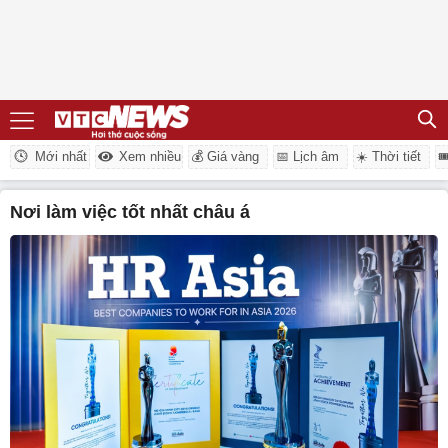
Mới nhất
Xem nhiều
💰 Giá vàng
📅 Lịch âm
☀️ Thời tiết

nơi làm việc tốt nhất châu á