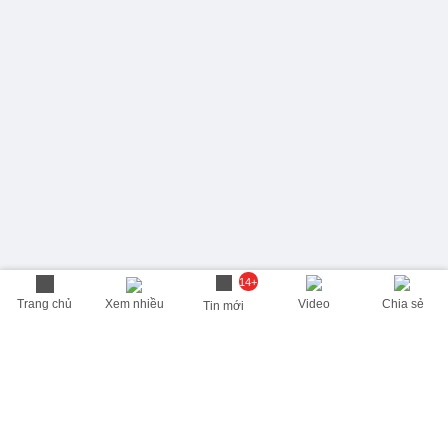
14+
Trang chủ
Xem nhiều
Video
Chia sẻ
Tin mới