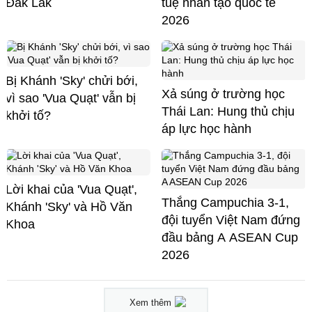
Đắk Lắk
tuệ nhân tạo quốc tế
2026
Bị Khánh 'Sky' chửi bới,
Xả súng ở trường học
vì sao 'Vua Quạt' vẫn bị
Thái Lan: Hung thủ chịu
khởi tố?
áp lực học hành
Lời khai của 'Vua Quạt',
Thắng Campuchia 3-1,
Khánh 'Sky' và Hồ Văn
đội tuyển Việt Nam đứng
Khoa
đầu bảng A ASEAN Cup
2026
Xem thêm