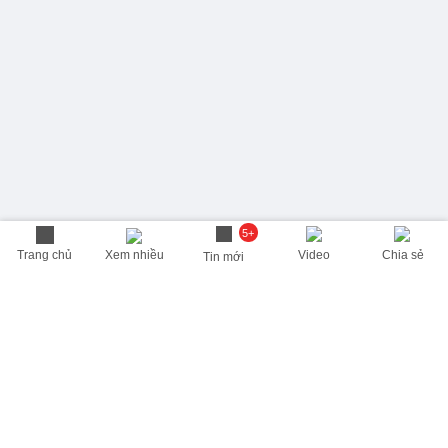
5+
Trang chủ
Xem nhiều
Video
Chia sẻ
Tin mới