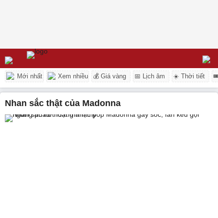
Mới nhất
Xem nhiều
💰 Giá vàng
📅 Lịch âm
☀️ Thời tiết

Nhan sắc thật của Madonna