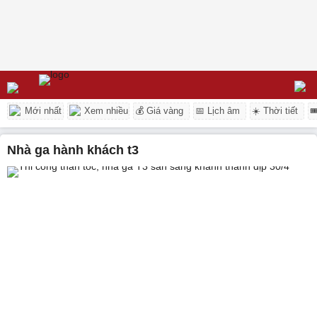
Mới nhất
Xem nhiều
💰 Giá vàng
📅 Lịch âm
☀️ Thời tiết

nhà ga hành khách t3