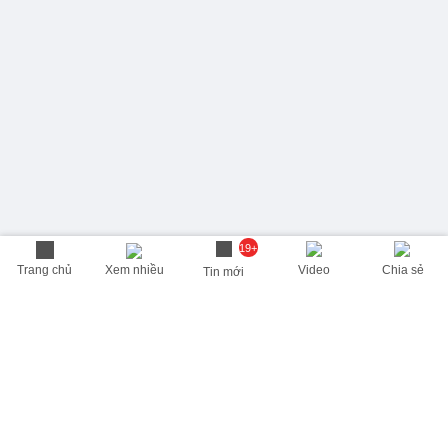
19+
Trang chủ
Xem nhiều
Video
Chia sẻ
Tin mới