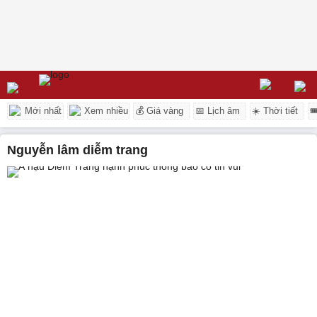
Mới nhất
Xem nhiều
💰 Giá vàng
📅 Lịch âm
☀️ Thời tiết

nguyễn lâm diễm trang