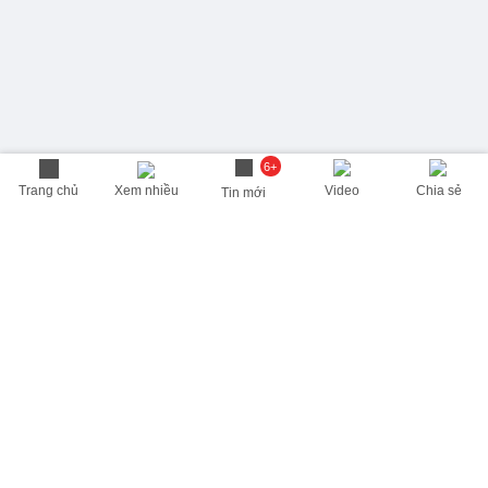
6+
Trang chủ
Xem nhiều
Video
Chia sẻ
Tin mới