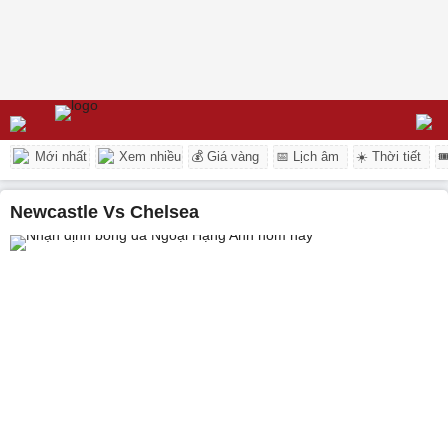
Mới nhất
Xem nhiều
💰 Giá vàng
📅 Lịch âm
☀️ Thời tiết

Newcastle Vs Chelsea