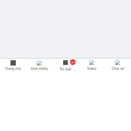
18+
Trang chủ
Xem nhiều
Video
Chia sẻ
Tin mới