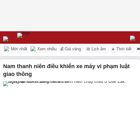
Mới nhất
Xem nhiều
💰 Giá vàng
📅 Lịch âm
☀️ Thời tiết

nam thanh niên điều khiển xe máy vi phạm luật
giao thông