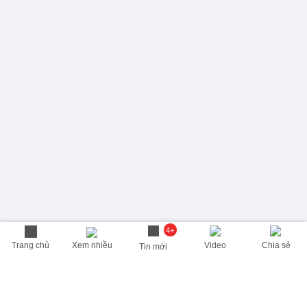
4+
Trang chủ
Xem nhiều
Video
Chia sẻ
Tin mới