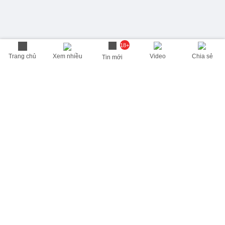
18+
Trang chủ
Xem nhiều
Video
Chia sẻ
Tin mới
THÔNG TIN HỮU ÍCH
Cập nhật nhanh các thông tin được quan tâm mỗi ngày