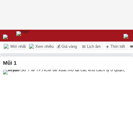
Mới nhất
Xem nhiều
💰 Giá vàng
📅 Lịch âm
☀️ Thời tiết

mũi 1