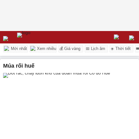
Mới nhất
Xem nhiều
💰 Giá vàng
📅 Lịch âm
☀️ Thời tiết

múa rối huế