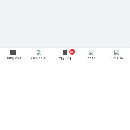
10+
Trang chủ
Xem nhiều
Video
Chia sẻ
Tin mới