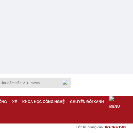
ỐNG
XE
KHOA HỌC CÔNG NGHỆ
CHUYỂN ĐỔI XANH
Liên hệ quảng cáo:
024 36321588