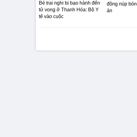
Bé trai nghi bị bạo hành đến
động núp bóng
tử vong ở Thanh Hóa: Bộ Y
án
tế vào cuộc