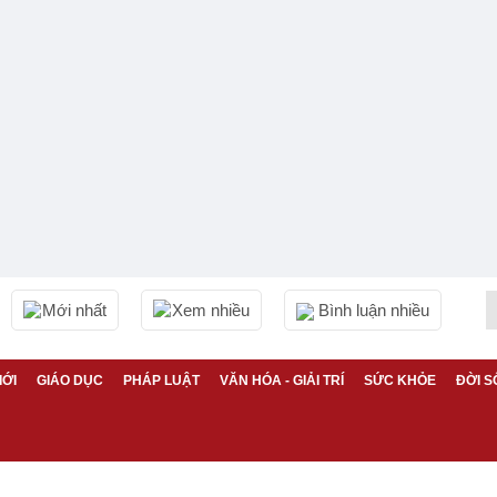
Mới nhất
Xem nhiều
Bình luận nhiều
IỚI
GIÁO DỤC
PHÁP LUẬT
VĂN HÓA - GIẢI TRÍ
SỨC KHỎE
ĐỜI S