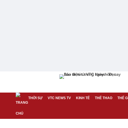
THỜI SỰ
VTC NEWS TV
KINH TẾ
THỂ THAO
THẾ G