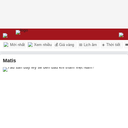
Mới nhất
Xem nhiều
💰 Giá vàng
📅 Lịch âm
☀️ Thời tiết

matis