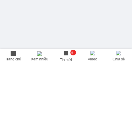
6+
Trang chủ
Xem nhiều
Video
Chia sẻ
Tin mới