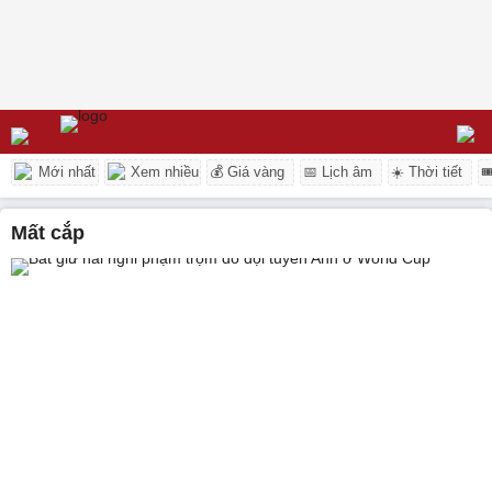
Mới nhất
Xem nhiều
💰 Giá vàng
📅 Lịch âm
☀️ Thời tiết

mất cắp