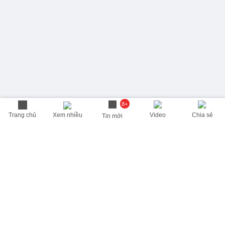
8+
Trang chủ
Xem nhiều
Video
Chia sẻ
Tin mới