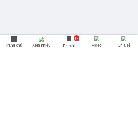
3+
Trang chủ
Xem nhiều
Video
Chia sẻ
Tin mới
THÔNG TIN HỮU ÍCH