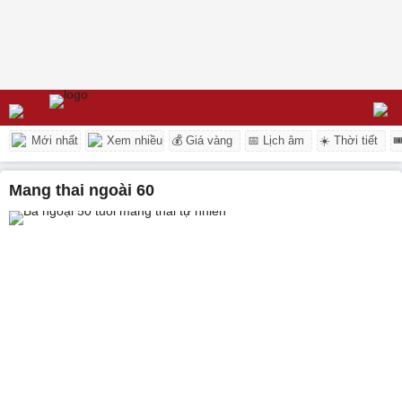
Mới nhất
Xem nhiều
💰 Giá vàng
📅 Lịch âm
☀️ Thời tiết

mang thai ngoài 60