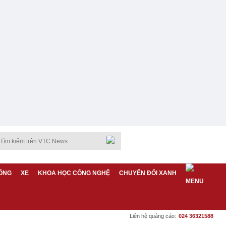
ỐNG
XE
KHOA HỌC CÔNG NGHỆ
CHUYỂN ĐỔI XANH
Liên hệ quảng cáo:
024 36321588