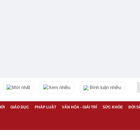
Mới nhất
Xem nhiều
Bình luận nhiều
IỚI
GIÁO DỤC
PHÁP LUẬT
VĂN HÓA - GIẢI TRÍ
SỨC KHỎE
ĐỜI S