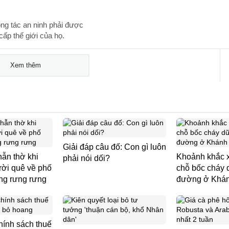
ng tác an ninh phải được
ấp thế giới của họ.
Xem thêm
Giải đáp câu đố: Con gì luôn
hẫn thờ khi
Khoảnh khắc 
phải nói dối?
 rời quê về phố
chỗ bốc cháy d
ng rưng rưng
đường ở Khá
hính sách thuế