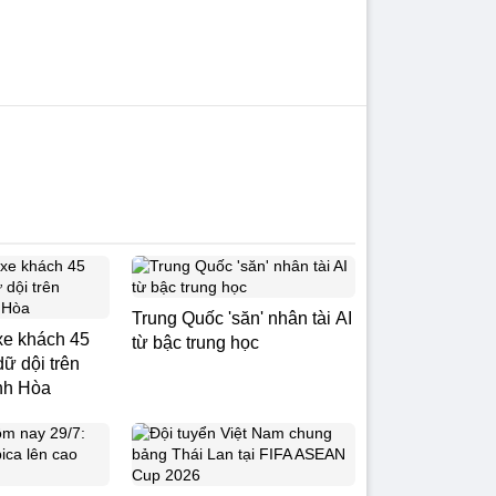
Trung Quốc 'săn' nhân tài AI
xe khách 45
từ bậc trung học
ữ dội trên
nh Hòa