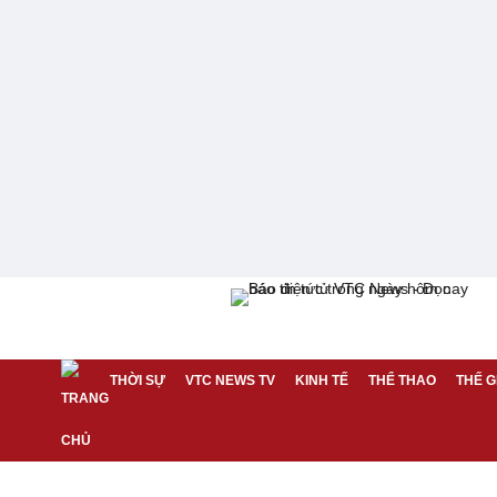
THỜI SỰ
VTC NEWS TV
KINH TẾ
THỂ THAO
THẾ G