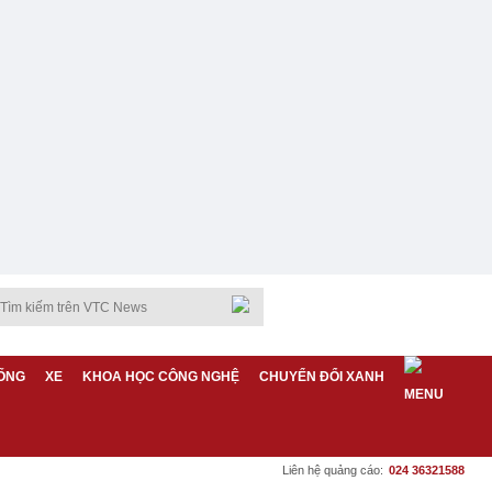
ỐNG
XE
KHOA HỌC CÔNG NGHỆ
CHUYỂN ĐỔI XANH
Liên hệ quảng cáo:
024 36321588