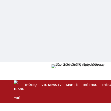
THỜI SỰ
VTC NEWS TV
KINH TẾ
THỂ THAO
THẾ G