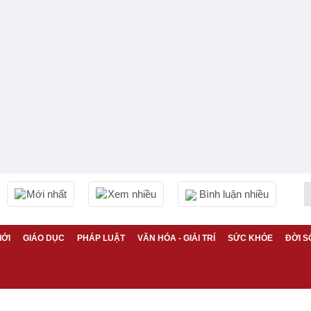
Mới nhất
Xem nhiều
Bình luận nhiều
IỚI
GIÁO DỤC
PHÁP LUẬT
VĂN HÓA - GIẢI TRÍ
SỨC KHỎE
ĐỜI S