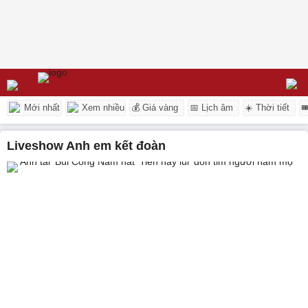
Mới nhất
Xem nhiều
💰 Giá vàng
📅 Lịch âm
☀️ Thời tiết

Liveshow Anh em kết đoàn