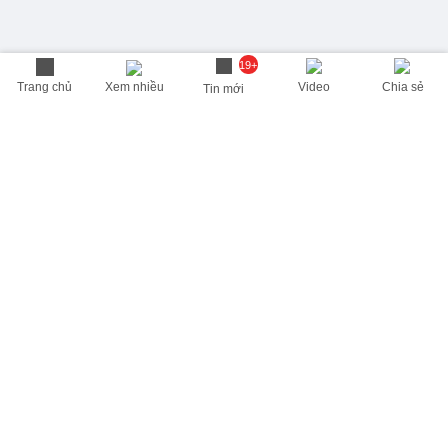
19+
Trang chủ
Xem nhiều
Video
Chia sẻ
Tin mới
THÔNG TIN HỮU ÍCH
Cập nhật nhanh các thông tin được quan tâm mỗi ngày