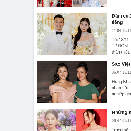
Đám cướ
tiếng
21:04 18/1
Tối 18/11
TP.HCM tr
thân thiết.
Sao Việt
06:07 15/1
Hồng Khan
nhan sắc 
nghiệp gia
Những ho
06:47 03/1
Trong số 