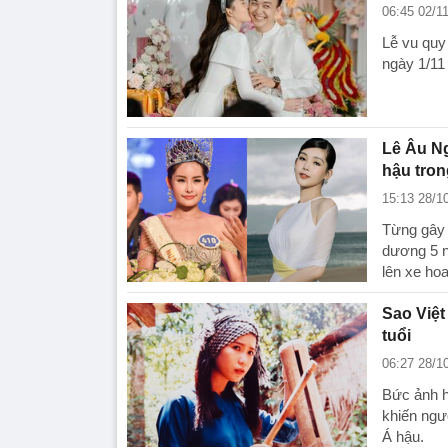
06:45 02/1
Lễ vu quy
ngày 1/11
Lê Âu Ng
hậu tron
15:13 28/1
Từng gây 
dương 5 n
lên xe hoa
Sao Việt
tuổi
06:27 28/1
Bức ảnh h
khiến ngư
Á hậu.