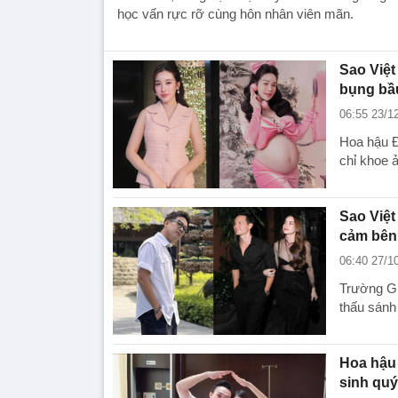
học vấn rực rỡ cùng hôn nhân viên mãn.
Sao Việt
bụng bầ
06:55 23/1
Hoa hậu Đ
chỉ khoe ả
Sao Việt
cảm bên
06:40 27/1
Trường Gi
thấu sánh
Hoa hậu 
sinh quý