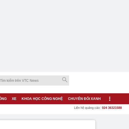
ỐNG
XE
KHOA HỌC CÔNG NGHỆ
CHUYỂN ĐỔI XANH
Liên hệ quảng cáo:
024 36321588