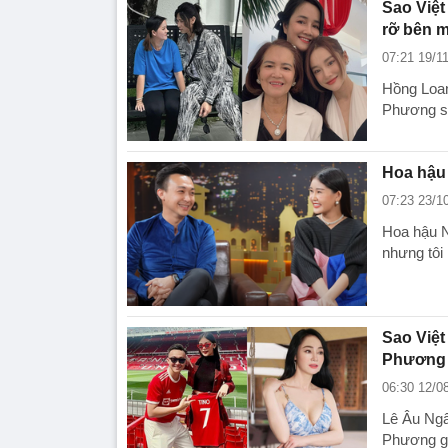
Sao Việt
rỡ bên m
07:21 19/1
Hồng Loan
Phương sớ
Hoa hậu 
07:23 23/1
Hoa hậu N
nhưng tôi
Sao Việt
Phương 
06:30 12/0
Lê Âu Ngâ
Phương gợ