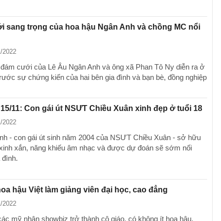
i sang trọng của hoa hậu Ngân Anh và chồng MC nổi
1/2022
, đám cưới của Lê Âu Ngân Anh và ông xã Phan Tô Ny diễn ra ở
ước sự chứng kiến của hai bên gia đình và bạn bè, đồng nghiệp
 15/11: Con gái út NSƯT Chiều Xuân xinh đẹp ở tuổi 18
1/2022
h - con gái út sinh năm 2004 của NSƯT Chiều Xuân - sở hữu
xinh xắn, năng khiếu âm nhạc và được dự đoán sẽ sớm nối
 đình.
a hậu Việt làm giảng viên đại học, cao đẳng
1/2022
các mỹ nhân showbiz trở thành cô giáo, có không ít hoa hậu,