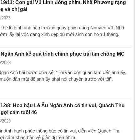
 19/11: Con gái Vũ Linh đóng phim, Nhã Phương rạng
ẹ và chị gái
1/2023
 hé lộ hình ảnh hậu trường quay phim cùng Nguyên Vũ, Nhã
m lấy lại vóc dáng xinh đẹp dù mới sinh con hơn 1 tháng.
Ngân Anh kể quá trình chinh phục trái tim chồng MC
0/2023
gân Anh hài hước chia sẻ: “Tôi vẫn còn quan tâm đến anh ấy,
 muốn dằn mặt để anh ấy phải nói chuyện trước với tôi”.
 12/8: Hoa hậu Lê Âu Ngân Anh có tin vui, Quách Thu
gợi cảm tuổi 46
8/2023
n Anh hạnh phúc thông báo có tin vui, diễn viên Quách Thu
i cảm khác hẳn vẻ giản dị trên phim.