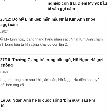
nghiệp con trai, Diễm My 9x bầu
bí vẫn gợi cảm
 23/12: Đỗ Mỹ Linh đẹp mặn mà, Nhật Kim Anh khoe
u gợi cảm
2/2024
ỗ Mỹ Linh ngày càng thăng hạng nhan sắc, Nhật Kim Anh chăm
nh bụng bầu từ khi công khai có con lần 2.
 27/10: Trường Giang trẻ trung bất ngờ, Hồ Ngọc Hà gợi
 chồng
0/2024
ang trẻ trung hơn sau khi giảm cân, Hồ Ngọc Hà diện áo xuyên
 đôi bên ông xã.
Lê Âu Ngân Anh hé lộ cuộc sống 'bỉm sữa' sau khi
 tử