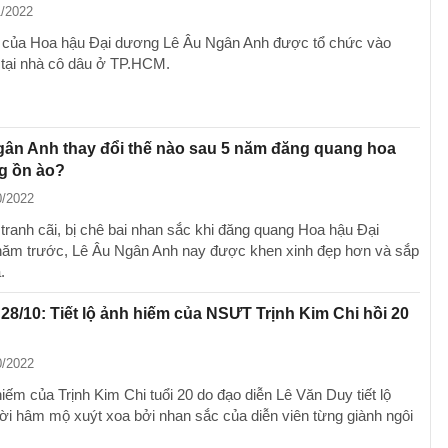
1/2022
 của Hoa hậu Đại dương Lê Âu Ngân Anh được tổ chức vào
 tại nhà cô dâu ở TP.HCM.
ân Anh thay đổi thế nào sau 5 năm đăng quang hoa
g ồn ào?
0/2022
tranh cãi, bị chê bai nhan sắc khi đăng quang Hoa hậu Đại
ăm trước, Lê Âu Ngân Anh nay được khen xinh đẹp hơn và sắp
.
 28/10: Tiết lộ ảnh hiếm của NSƯT Trịnh Kim Chi hồi 20
0/2022
iếm của Trịnh Kim Chi tuổi 20 do đạo diễn Lê Văn Duy tiết lộ
ời hâm mộ xuýt xoa bởi nhan sắc của diễn viên từng giành ngôi