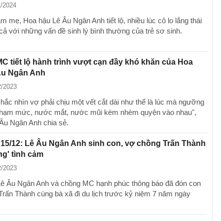
1/2024
m mẹ, Hoa hậu Lê Âu Ngân Anh tiết lộ, nhiều lúc cô lo lắng thái
cả với những vấn đề sinh lý bình thường của trẻ sơ sinh.
C tiết lộ hành trình vượt cạn đầy khó khăn của Hoa
Âu Ngân Anh
2/2023
hắc nhìn vợ phải chịu một vết cắt dài như thế là lúc mà ngưỡng
chạm mức, nước mắt, nước mũi kèm nhèm quyện vào nhau",
Âu Ngân Anh chia sẻ.
 15/12: Lê Âu Ngân Anh sinh con, vợ chồng Trấn Thành
g' tình cảm
2/2023
ê Âu Ngân Anh và chồng MC hạnh phúc thông báo đã đón con
 Trấn Thành cùng bà xã đi du lịch trước kỷ niệm 7 năm ngày