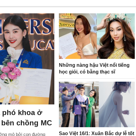
Những nàng hậu Việt nổi tiếng
học giỏi, có bằng thạc sĩ
à phó khoa ở
n bên chồng MC
Sao Việt 16/1: Xuân Bắc dự lễ tốt
gưỡng mộ bởi con đường