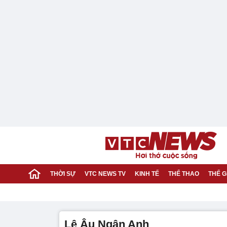
THỜI SỰ
VTC NEWS TV
KINH TẾ
THỂ THAO
THẾ G
Lê Âu Ngân Anh