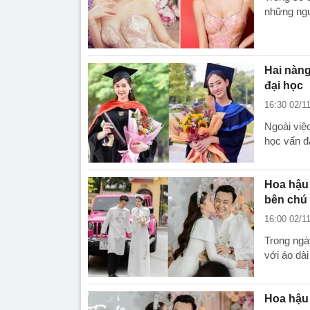
những ngư
Hai nàng
đại học
16:30 02/1
Ngoài việ
học vấn đá
Hoa hậu 
bên chú 
16:00 02/1
Trong ngà
với áo dài
Hoa hậu 