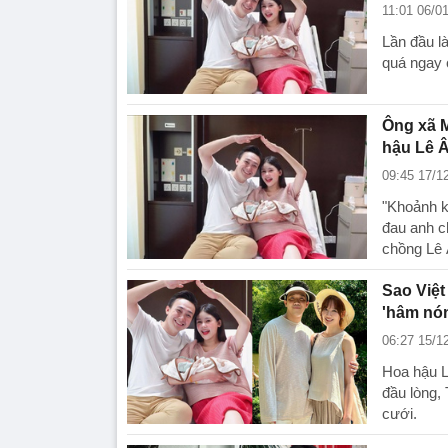
11:01 06/0
Lần đầu là
quá ngay 
Ông xã M
hậu Lê 
09:45 17/1
"Khoảnh k
đau anh 
chồng Lê 
Sao Việt
'hâm nón
06:27 15/1
Hoa hậu L
đầu lòng,
cưới.