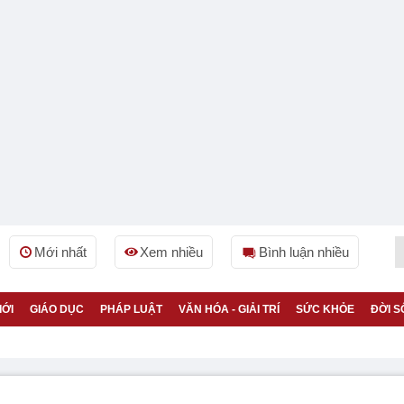
Mới nhất
Xem nhiều
Bình luận nhiều
IỚI
GIÁO DỤC
PHÁP LUẬT
VĂN HÓA - GIẢI TRÍ
SỨC KHỎE
ĐỜI S