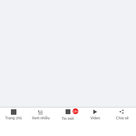
14+
Trang chủ
Xem nhiều
Video
Chia sẻ
Tin mới