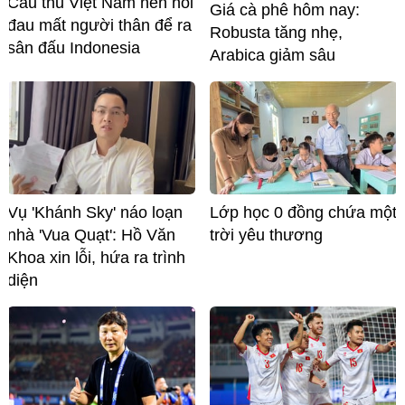
Cầu thủ Việt Nam nén nỗi
Giá cà phê hôm nay:
đau mất người thân để ra
Robusta tăng nhẹ,
sân đấu Indonesia
Arabica giảm sâu
Vụ 'Khánh Sky' náo loạn
Lớp học 0 đồng chứa một
nhà 'Vua Quạt': Hồ Văn
trời yêu thương
Khoa xin lỗi, hứa ra trình
diện