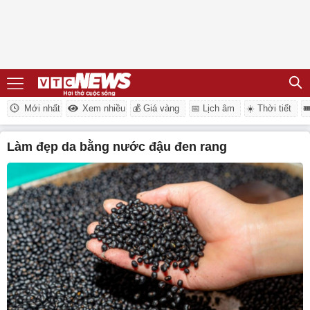
Mới nhất
Xem nhiều
💰 Giá vàng
📅 Lịch âm
☀️ Thời tiết

làm đẹp da bằng nước đậu đen rang