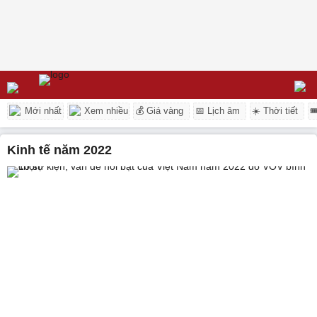
Mới nhất
Xem nhiều
💰 Giá vàng
📅 Lịch âm
☀️ Thời tiết

kinh tế năm 2022