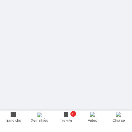
3+
Trang chủ
Xem nhiều
Video
Chia sẻ
Tin mới