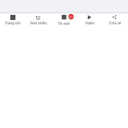
16+
Trang chủ
Xem nhiều
Video
Chia sẻ
Tin mới
THÔNG TIN HỮU ÍCH
Cập nhật nhanh các thông tin được quan tâm mỗi ngày
Lịch âm hôm nay