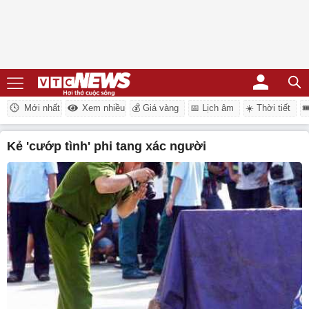
Mới nhất
Xem nhiều
💰 Giá vàng
📅 Lịch âm
☀️ Thời tiết

kẻ 'cướp tình' phi tang xác người