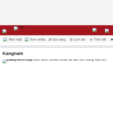
Mới nhất
Xem nhiều
💰 Giá vàng
📅 Lịch âm
☀️ Thời tiết

Kangnam