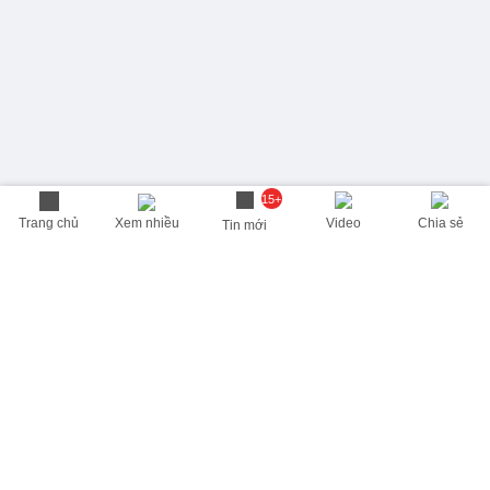
15+
Trang chủ
Xem nhiều
Video
Chia sẻ
Tin mới