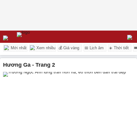
Mới nhất
Xem nhiều
💰 Giá vàng
📅 Lịch âm
☀️ Thời tiết

Hương Ga - Trang 2