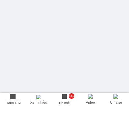
14+
Trang chủ
Xem nhiều
Video
Chia sẻ
Tin mới