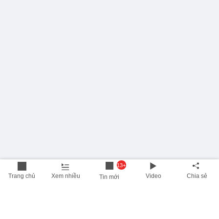
13+
Trang chủ
Xem nhiều
Video
Chia sẻ
Tin mới