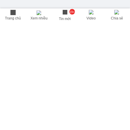
19+
Trang chủ
Xem nhiều
Video
Chia sẻ
Tin mới
THÔNG TIN HỮU ÍCH
Cập nhật nhanh các thông tin được quan tâm mỗi ngày
Lịch âm hôm nay