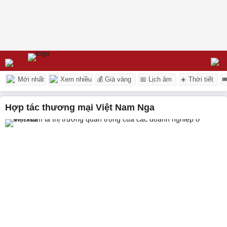
Mới nhất
Xem nhiều
💰 Giá vàng
📅 Lịch âm
☀️ Thời tiết

hợp tác thương mại Việt Nam Nga