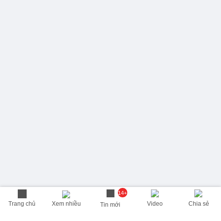
14+
Trang chủ
Xem nhiều
Video
Chia sẻ
Tin mới