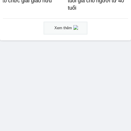
tổ chức giải giao hữu
tuổi già cho người từ 40
tuổi
Xem thêm