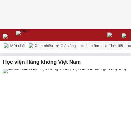
Mới nhất
Xem nhiều
💰 Giá vàng
📅 Lịch âm
☀️ Thời tiết

Học viện Hàng không Việt Nam