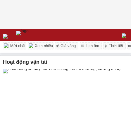
Mới nhất
Xem nhiều
💰 Giá vàng
📅 Lịch âm
☀️ Thời tiết

hoạt động vận tải