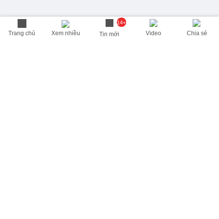
14+
Trang chủ
Xem nhiều
Video
Chia sẻ
Tin mới
THÔNG TIN HỮU ÍCH
Cập nhật nhanh các thông tin được quan tâm mỗi ngày
Lịch âm hôm nay