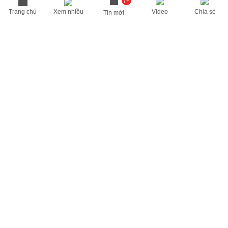
7+
Trang chủ
Xem nhiều
Video
Chia sẻ
Tin mới
THÔNG TIN HỮU ÍCH
Cập nhật nhanh các thông tin được quan tâm mỗi ngày
Lịch âm hôm nay
Dự báo thời tiết hôm nay