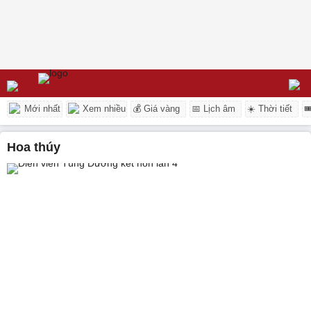
Mới nhất
Xem nhiều
💰 Giá vàng
📅 Lịch âm
☀️ Thời tiết

Hoa thúy