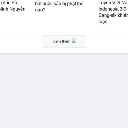
m đốc Sở
Tuyển Việt Na
bắt buộc sắp bị phạt thế
inh Nguyễn
Indonesia 3-0
nào?
Sang-sik khiến
loạn
Xem thêm