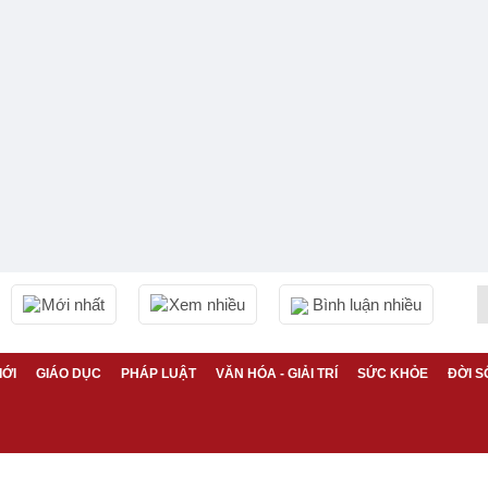
Mới nhất
Xem nhiều
Bình luận nhiều
IỚI
GIÁO DỤC
PHÁP LUẬT
VĂN HÓA - GIẢI TRÍ
SỨC KHỎE
ĐỜI S