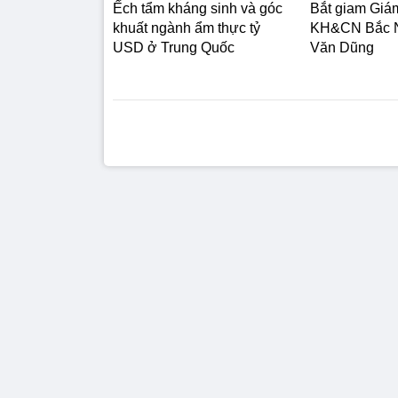
Ếch tẩm kháng sinh và góc
Bắt giam Giá
khuất ngành ẩm thực tỷ
KH&CN Bắc N
USD ở Trung Quốc
Văn Dũng