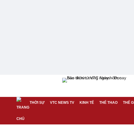
THỜI SỰ
VTC NEWS TV
KINH TẾ
THỂ THAO
THẾ G