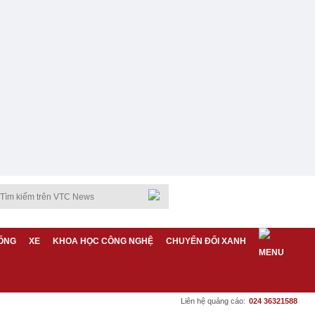
ỐNG
XE
KHOA HỌC CÔNG NGHỆ
CHUYỂN ĐỔI XANH
Liên hệ quảng cáo:
024 36321588