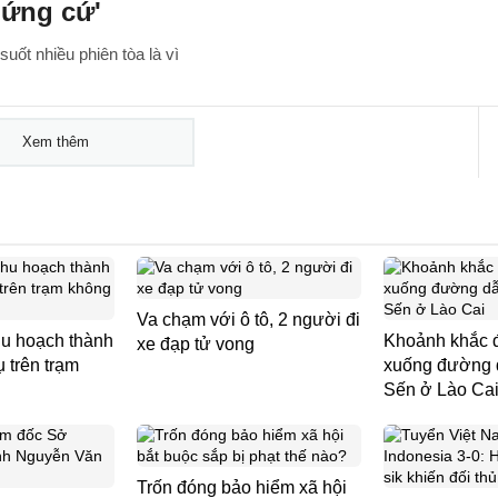
hứng cứ'
uốt nhiều phiên tòa là vì
Xem thêm
Va chạm với ô tô, 2 người đi
hu hoạch thành
Khoảnh khắc đ
xe đạp tử vong
ụ trên trạm
xuống đường 
Sến ở Lào Ca
Trốn đóng bảo hiểm xã hội