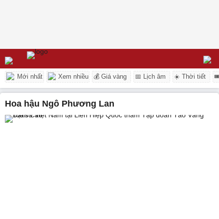
Mới nhất
Xem nhiều
💰 Giá vàng
📅 Lịch âm
☀️ Thời tiết

Hoa hậu Ngô Phương Lan