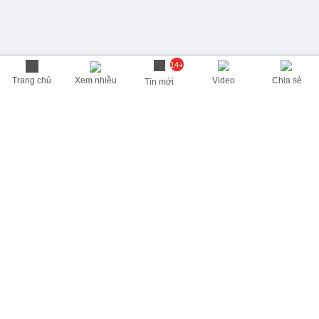
14+
Trang chủ
Xem nhiều
Video
Chia sẻ
Tin mới
THÔNG TIN HỮU ÍCH
Cập nhật nhanh các thông tin được quan tâm mỗi ngày