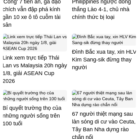
'Cõng' 7 tiền án, gã đạo
Philippines ngược dòng
chích vẫn đập phá kính
thắng Lào 4-1, chủ nhà
gần 10 xe ô tô cuỗm tài
chính thức bị loại
sản
Đình Bắc xua tay, xin HLV
Link xem trực tiếp Thái
Kim Sang-sik đừng thay
Lan vs Malaysia 20h ngày
người
1/8, giải ASEAN Cup
2026
Bí quyết trường thọ của
67 người thiệt mạng sau
những người sống trên
làn sóng di cư vào Ceuta,
100 tuổi
Tây Ban Nha dựng rào
chắn nổi