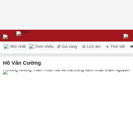
Mới nhất
Xem nhiều
💰 Giá vàng
📅 Lịch âm
☀️ Thời tiết

Hồ Văn Cường