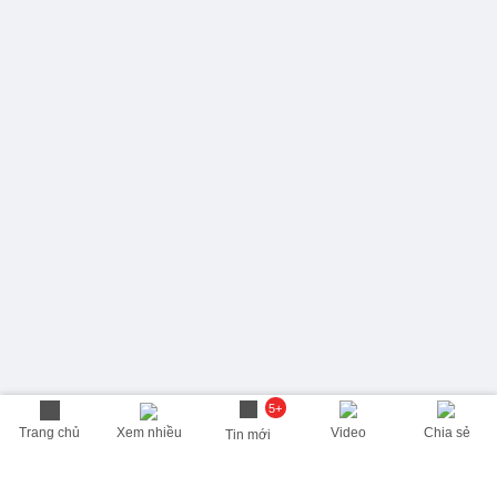
5+
Trang chủ
Xem nhiều
Video
Chia sẻ
Tin mới