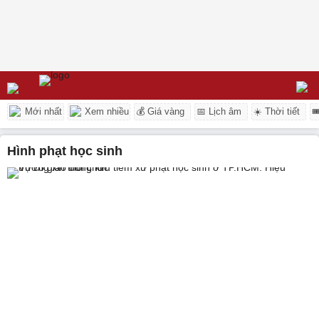
Mới nhất
Xem nhiều
💰 Giá vàng
📅 Lịch âm
☀️ Thời tiết

hình phạt học sinh