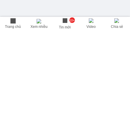
10+
Trang chủ
Xem nhiều
Video
Chia sẻ
Tin mới
THÔNG TIN HỮU ÍCH
Cập nhật nhanh các thông tin được quan tâm mỗi ngày