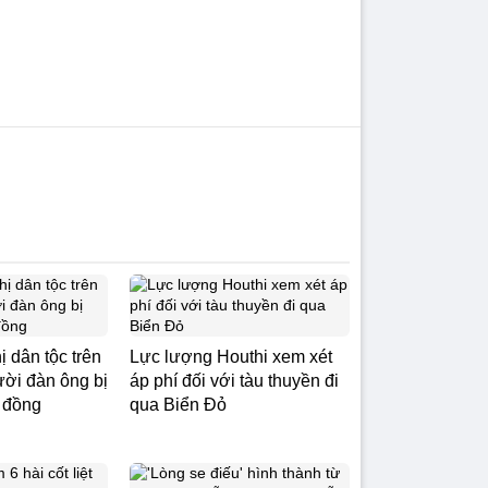
ị dân tộc trên
Lực lượng Houthi xem xét
ời đàn ông bị
áp phí đối với tàu thuyền đi
u đồng
qua Biển Đỏ