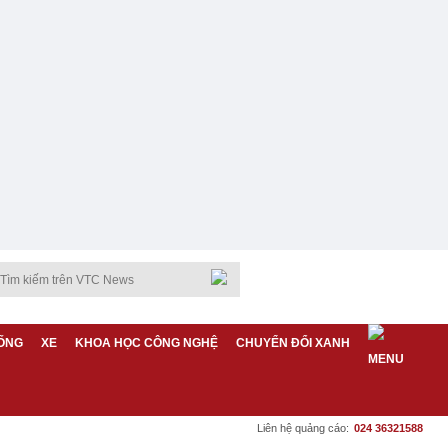
ỐNG
XE
KHOA HỌC CÔNG NGHỆ
CHUYỂN ĐỔI XANH
Liên hệ quảng cáo:
024 36321588