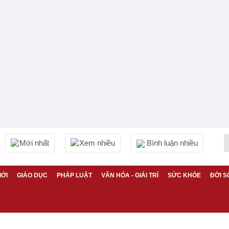
Mới nhất
Xem nhiều
Bình luận nhiều
IỚI
GIÁO DỤC
PHÁP LUẬT
VĂN HÓA - GIẢI TRÍ
SỨC KHỎE
ĐỜI S