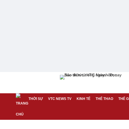
THỜI SỰ
VTC NEWS TV
KINH TẾ
THỂ THAO
THẾ G