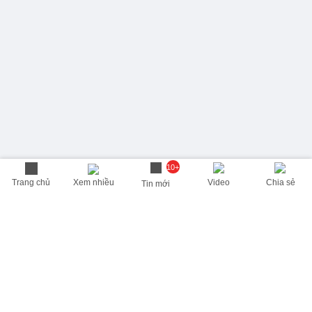
10+
Trang chủ
Xem nhiều
Video
Chia sẻ
Tin mới