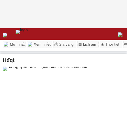
Mới nhất
Xem nhiều
💰 Giá vàng
📅 Lịch âm
☀️ Thời tiết

hđqt