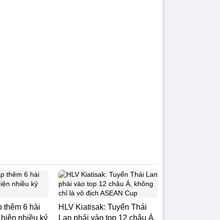
p thêm 6 hài
HLV Kiatisak: Tuyển Thái
át hiện nhiều kỷ
Lan phải vào top 12 châu Á,