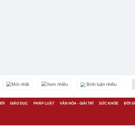
Mới nhất
Xem nhiều
Bình luận nhiều
IỚI
GIÁO DỤC
PHÁP LUẬT
VĂN HÓA - GIẢI TRÍ
SỨC KHỎE
ĐỜI S