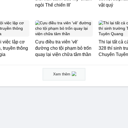
ngòi Thế chiến III'
vật quý
i việc lập cơ
Cựu điều tra viên 'vẽ'
Thi lại tất cả 
, truyền thông
đường cho tội phạm bỏ trốn
328 thí sinh 
gia
quay lại viện chữa tâm thần
Chuyên Tuyê
Xem thêm