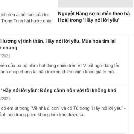
Nguyệt Hằng sợ bị điên theo bà
nh nên ai hỏi tuổi của tôi,
Hoài trong 'Hãy nói lời yêu'
ĩ Trọng Trinh hài hước chia
Hương vị tình thân, Hãy nói lời yêu, Mùa hoa tìm lại
h chung
7/2021
viên của ba bộ phim hot đang chiếu trên VTV bất ngờ đăng tải
 ảnh chụp chung tại hậu trường khiến nhiều khán giả tò mò.
'Hãy nói lời yêu': Đóng cảnh hôn với tôi không khó
6/2021
cô em út trong "Về nhà đi con" và cô Tú trong "Hãy nói lời yêu" -
cảnh hôn trong phim không làm khó được cô.