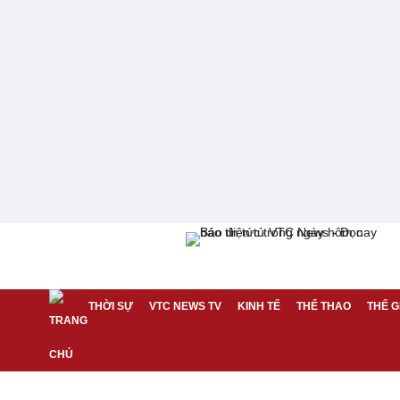
THỜI SỰ
VTC NEWS TV
KINH TẾ
THỂ THAO
THẾ G