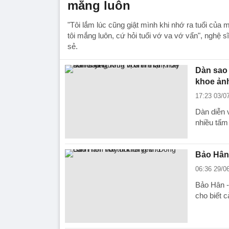
mắng luôn
"Tôi lắm lúc cũng giật mình khi nhớ ra tuổi của mì
tôi mắng luôn, cứ hỏi tuổi vớ va vớ vẩn", nghệ s
sẻ.
Dàn sao 
khoe ản
17:23 03/0
Dàn diễn 
nhiều tấm
Bảo Hân 
06:36 29/0
Bảo Hân - 
cho biết 