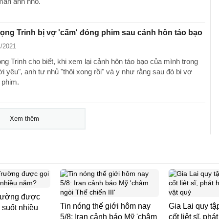
 màn ảnh nhỏ.
ng Trinh bị vợ 'cấm' đóng phim sau cảnh hôn táo bạo
4/2021
g Trinh cho biết, khi xem lại cảnh hôn táo bạo của mình trong
ời yêu", anh tự nhủ "thôi xong rồi" và y như rằng sau đó bị vợ
 phim.
Xem thêm
rường được
Tin nóng thế giới hôm nay
Gia Lai quy tậ
i suốt nhiều
5/8: Iran cảnh báo Mỹ 'châm
cốt liệt sĩ, ph