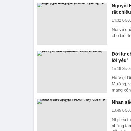
Nguyệt H
rất chiề
14:32 04/0
Nói về ch
cho biết t
Đời tư c
lời yêu’
15:18 25/0
Hà Việt Dũ
Mường, vợ
mạng xôn
Nhan sắc
13:45 04/0
Nhị tiểu 
những tấm