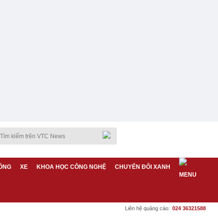
ỐNG
XE
KHOA HỌC CÔNG NGHỆ
CHUYỂN ĐỔI XANH
Liên hệ quảng cáo:
024 36321588