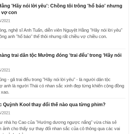
ằng 'Hãy nói lời yêu': Chồng tôi trông 'hổ báo' nhưng
u vợ con
6/2021
ồng, nghệ sĩ Anh Tuấn, diễn viên Nguyệt Hằng "Hãy nói lời yêu"
rông anh "hổ báo" thế thôi nhưng rất chiều vợ chiều con.
hàng trai dân tộc Mường đóng ‘trai đểu’ trong ‘Hãy nói
5/2021
ng - gã trai đểu trong "Hãy nói lời yêu" - là người dân tộc
 anh là người Thái có nhan sắc xinh đẹp từng khiến cộng đồng
 xao.
 Quỳnh Kool thay đổi thế nào qua từng phim?
5/2021
thư nhà họ Cao của "Hướng dương ngược nắng" vừa chia sẻ
 ảnh cho thấy sự thay đổi nhan sắc của cô thông qua các vai