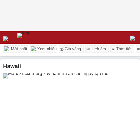
Mới nhất
Xem nhiều
💰 Giá vàng
📅 Lịch âm
☀️ Thời tiết

Hawaii