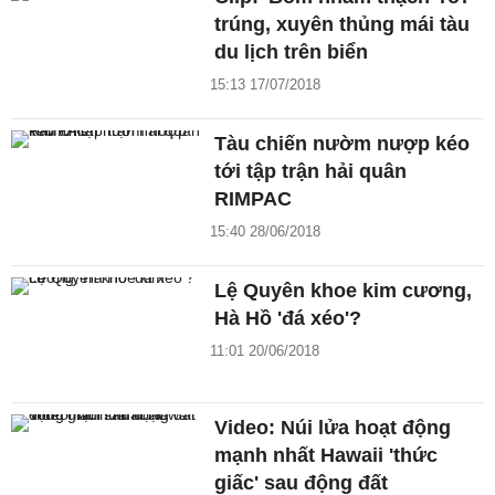
trúng, xuyên thủng mái tàu
du lịch trên biển
15:13 17/07/2018
Tàu chiến nườm nượp kéo
tới tập trận hải quân
RIMPAC
15:40 28/06/2018
Lệ Quyên khoe kim cương,
Hà Hồ 'đá xéo'?
11:01 20/06/2018
Video: Núi lửa hoạt động
mạnh nhất Hawaii 'thức
giấc' sau động đất