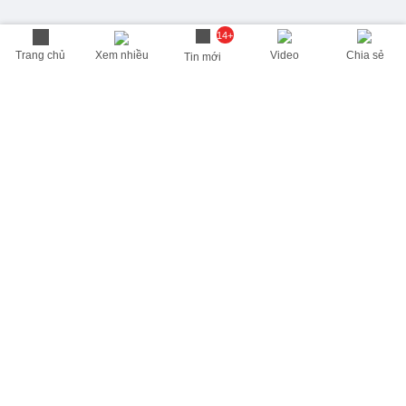
14+
Trang chủ
Xem nhiều
Video
Chia sẻ
Tin mới
THÔNG TIN HỮU ÍCH
Cập nhật nhanh các thông tin được quan tâm mỗi ngày
Lịch âm hôm nay