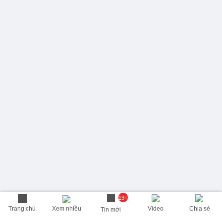
13+
Trang chủ
Xem nhiều
Video
Chia sẻ
Tin mới