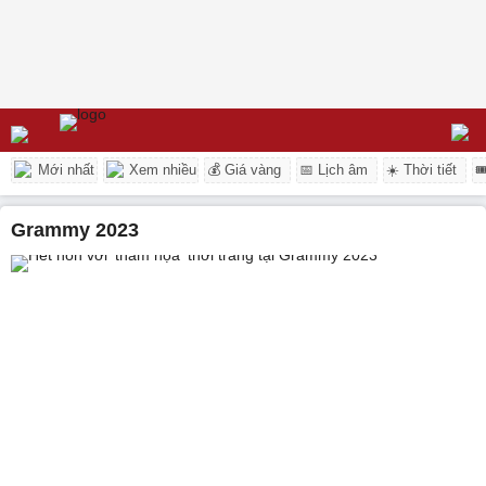
Mới nhất
Xem nhiều
💰 Giá vàng
📅 Lịch âm
☀️ Thời tiết

Grammy 2023