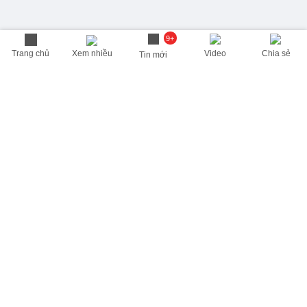
9+
Trang chủ
Xem nhiều
Video
Chia sẻ
Tin mới
THÔNG TIN HỮU ÍCH
Cập nhật nhanh các thông tin được quan tâm mỗi ngày
Lịch âm hôm nay