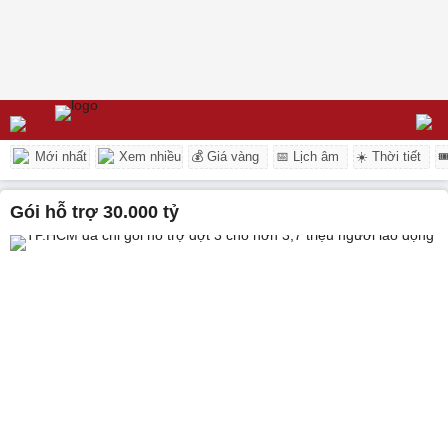
Mới nhất
Xem nhiều
💰 Giá vàng
📅 Lịch âm
☀️ Thời tiết

gói hỗ trợ 30.000 tỷ