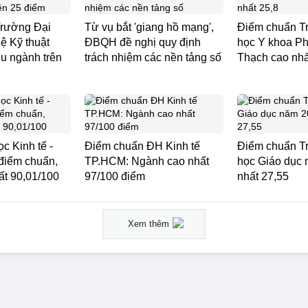
rường Đại
Từ vụ bắt 'giang hồ mạng',
Điểm chuẩn T
ệ Kỹ thuật
ĐBQH đề nghị quy định
học Y khoa P
 ngành trên
trách nhiệm các nền tảng số
Thạch cao nhấ
c Kinh tế -
Điểm chuẩn ĐH Kinh tế
Điểm chuẩn T
 điểm chuẩn,
TP.HCM: Ngành cao nhất
học Giáo dục
ất 90,01/100
97/100 điểm
nhất 27,55
Xem thêm