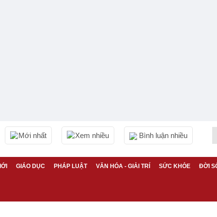
Mới nhất
Xem nhiều
Bình luận nhiều
IỚI
GIÁO DỤC
PHÁP LUẬT
VĂN HÓA - GIẢI TRÍ
SỨC KHỎE
ĐỜI S