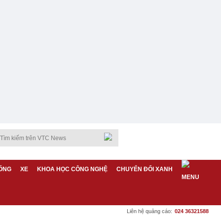
ỐNG
XE
KHOA HỌC CÔNG NGHỆ
CHUYỂN ĐỔI XANH
Liên hệ quảng cáo:
024 36321588