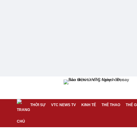
THỜI SỰ
VTC NEWS TV
KINH TẾ
THỂ THAO
THẾ G