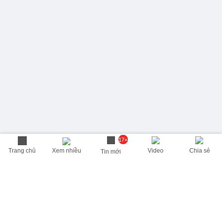
17+
Trang chủ
Xem nhiều
Video
Chia sẻ
Tin mới