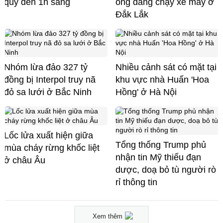
quỳ đến 1h sáng
ông đang chạy xe máy ở
Đắk Lắk
Nhóm lừa đảo 327 tỷ
Nhiều cảnh sát có mặt tại
đồng bị Interpol truy nã
khu vực nhà Huấn 'Hoa
đỏ sa lưới ở Bắc Ninh
Hồng' ở Hà Nội
Lốc lửa xuất hiện giữa
Tổng thống Trump phủ
mùa cháy rừng khốc liệt
nhận tin Mỹ thiếu đạn
ở châu Âu
dược, doạ bỏ tù người rò
rỉ thông tin
Xem thêm