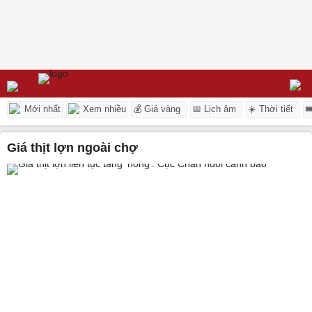
Mới nhất
Xem nhiều
💰 Giá vàng
📅 Lịch âm
☀️ Thời tiết

giá thịt lợn ngoài chợ