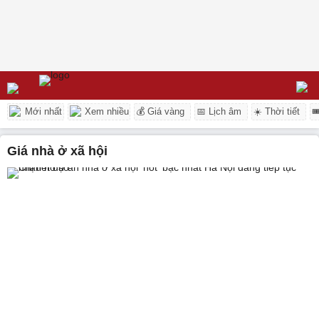
Mới nhất
Xem nhiều
💰 Giá vàng
📅 Lịch âm
☀️ Thời tiết

giá nhà ở xã hội