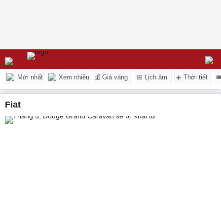
Mới nhất
Xem nhiều
💰 Giá vàng
📅 Lịch âm
☀️ Thời tiết

Fiat