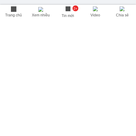
2+
Trang chủ
Xem nhiều
Video
Chia sẻ
Tin mới
THÔNG TIN HỮU ÍCH
Cập nhật nhanh các thông tin được quan tâm mỗi ngày
Lịch âm hôm nay